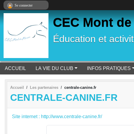
Panneau de gestion des cookies
Se connecter
CEC Mont de
Éducation et activi
ACCUEIL
LA VIE DU CLUB
INFOS PRATIQUES
Accueil
Les partenaires
centrale-canine.fr
CENTRALE-CANINE.FR
Site internet : http://www.centrale-canine.fr/