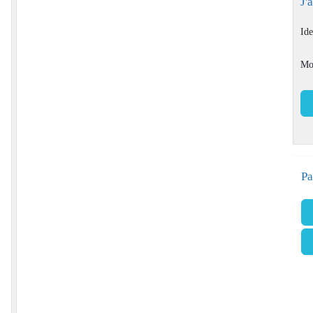
J'
Ide
Mo
Pa