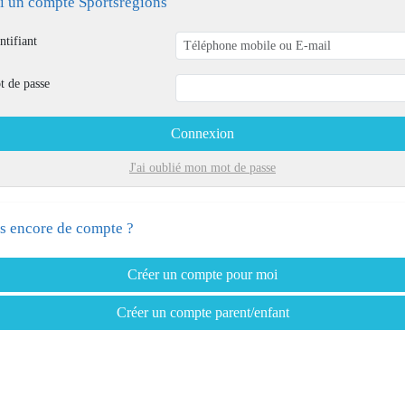
ai un compte Sportsregions
ntifiant
t de passe
Connexion
J'ai oublié mon mot de passe
s encore de compte ?
Créer un compte pour moi
Créer un compte parent/enfant