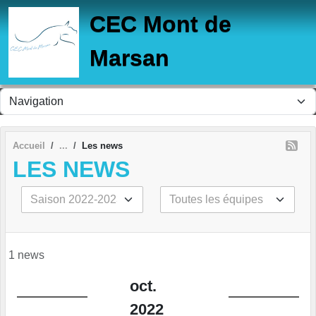
Panneau de gestion des cookies
CEC Mont de
Marsan
Accueil
Les news
LES NEWS
1 news
oct.
2022