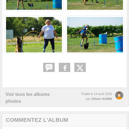
Voir tous les albums
Publié le
14 août 2025
par
Olivier AUBIN
photos
COMMENTEZ L'ALBUM